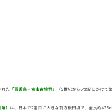
された
「百舌鳥・古市古墳群」
（5世紀から6世紀にかけて
皇陵）
は、日本で2番目に大きな前方後円墳で、全長約425