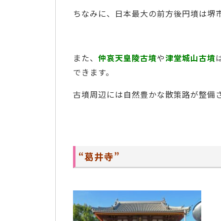
ちなみに、日本最大の前方後円墳は堺
また、
仲哀天皇陵古墳
や
津堂城山古墳
できます。
古墳周辺には自然豊かな散策路が整備
“葛井寺”