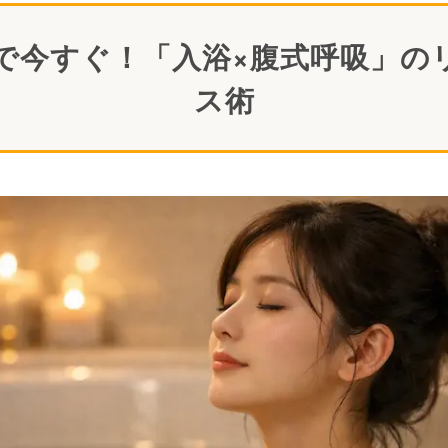
自宅で今すぐ！「入浴×腹式呼吸」の
ス術