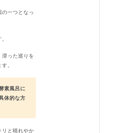
因の一つとなっ
す。
、滞った巡りを
ます。
酵素風呂に
具体的な方
キリと晴れやか