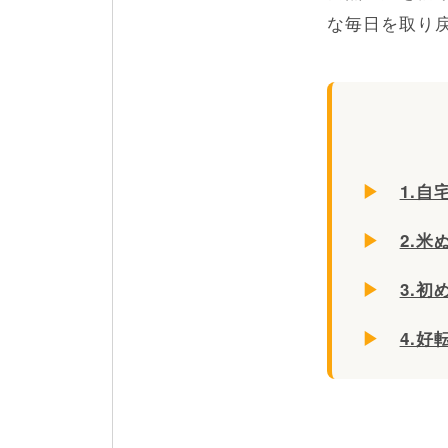
な毎日を取り
▶
1.
▶
2.
▶
3.
▶
4.