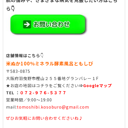
肌の悩みや、さまざまな病気を克服したい方はこち
ら👇
店舗情報はこちら
👇
米ぬか100％ミネラル酵素風呂ともしび
〒583-0875
大阪府羽曳野市樫山２５５番地グランバレー１F
★お店の地図はコチラをご覧ください
⇒
Googleマップ
TEL ：
０７２-９７６-５３７７
営業時間／9:00〜19:00
mail:
tomoshibi.kosoburo@gmail.com
ぜひお気軽にお問い合わせくださいね♪