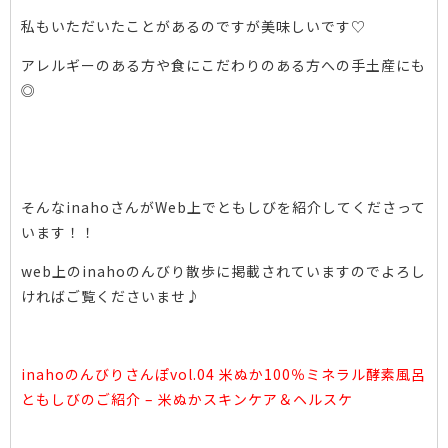
私もいただいたことがあるのですが
美味しいです♡
アレルギーのある方や
食にこだわりのある方への
手土産にも
◎
そんなinahoさんがWeb上で
ともしびを紹介してくださって
います！！
web上のinahoのんびり散歩に
掲載されていますので
よろし
ければご覧くださいませ♪
inahoのんびりさんぽvol.04 米ぬか100％ミネラル酵素風呂
ともしびのご紹介 – 米ぬかスキンケア＆ヘルスケ