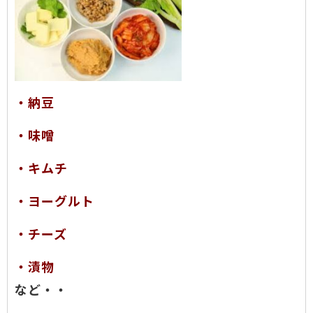
・納豆
・味噌
・キムチ
・ヨーグルト
・チーズ
・漬物
など・・