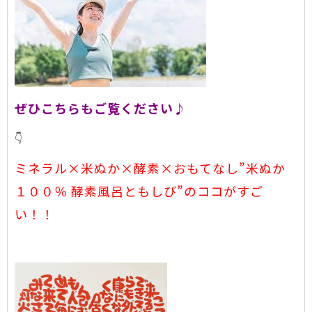
ぜひこちらもご覧ください♪
👇
ミネラル×米ぬか×酵素×おもてなし”米ぬか
１００％ 酵素風呂ともしび”のココがすご
い！！