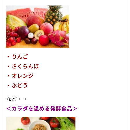
・りんご
・さくらんぼ
・オレンジ
・ぶどう
など・・
＜カラダを温める発酵食品＞