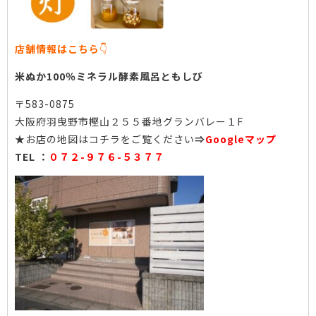
店舗情報はこちら
👇
米ぬか100％ミネラル酵素風呂ともしび
〒583-0875
大阪府羽曳野市樫山２５５番地グランバレー１F
★お店の地図はコチラをご覧ください
⇒
Googleマップ
TEL ：
０７２-９７６-５３７７