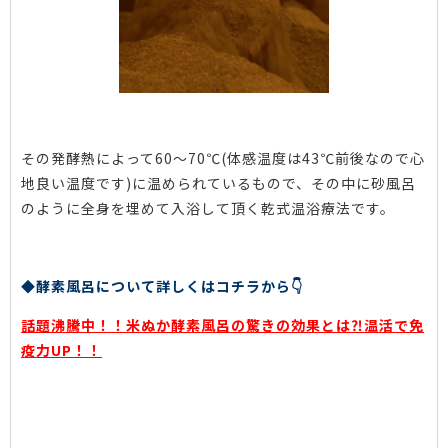
その発酵熱によって60～70℃(体感温度は43℃前後なので心
地良い温度です)に温められているもので、その中に砂風呂
のように全身を埋めて入浴して頂く乾式温浴療法です。
◆酵素風呂について詳しくはコチラから👇
話題沸騰中！！米ぬか酵素風呂の驚きの効果とは⁈温活で免
疫力UP！！