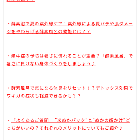
・
酵素浴で夏の紫外線ケア！紫外線による夏バテや肌ダメー
ジをやわらげる酵素風呂の効能とは？？
・
熱中症の予防は暑さに慣れることが重要？「酵素風呂」で
暑さに負けない身体づくりをしましょう♪
・
酵素風呂で気になる体臭をリセット！？デトックス効果で
ワキガの症状も軽減できるかも？？
・
「よくあるご質問」 ”米ぬかパック”と”ぬかの顔かけ”ど
っちがいいの？それぞれのメリットについてもご紹介♪