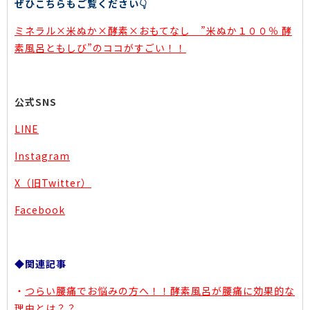
ぜひこちらもご覧ください👇
ミネラル×米ぬか×酵素×おもてなし ”米ぬか１００％ 酵
素風呂ともしび”のココがすごい！！
公式SNS
LINE
Instagram
X（旧Twitter）
Facebook
◆関連記事
・
つらい腰痛でお悩みの方へ！！酵素風呂が腰痛に効果的な
理由とは？？