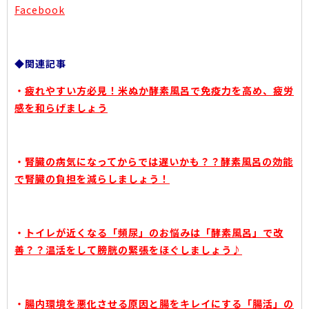
Facebook
◆関連記事
・
疲れやすい方必見！米ぬか酵素風呂で免疫力を高め、疲労
感を和らげましょう
・
腎臓の病気になってからでは遅いかも？？酵素風呂の効能
で腎臓の負担を減らしましょう！
・
トイレが近くなる「頻尿」のお悩みは「酵素風呂」で改
善？？温活をして膀胱の緊張をほぐしましょう♪
・
腸内環境を悪化させる原因と腸をキレイにする「腸活」の