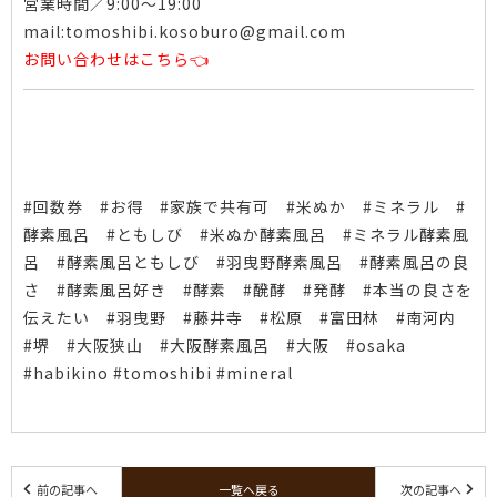
営業時間／9:00〜19:00
mail:tomoshibi.kosoburo@gmail.com
お問い合わせ
はこちら👈
#回数券 #お得 #家族で共有可 #米ぬか #ミネラル #
酵素風呂 #ともしび #米ぬか酵素風呂 #ミネラル酵素風
呂 #酵素風呂ともしび #羽曳野酵素風呂 #酵素風呂の良
さ #酵素風呂好き #酵素 #醗酵 #発酵 #本当の良さを
伝えたい #羽曳野 #藤井寺 #松原 #富田林 #南河内
#堺 #大阪狭山 #大阪酵素風呂 #大阪 #osaka
#habikino #tomoshibi #mineral
前の記事へ
一覧へ戻る
次の記事へ