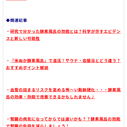
◆関連記事
・
研究で分かった酵素風呂の効能とは？科学が示すエビデン
スと新しい可能性
・
『米ぬか酵素風呂』で温活！サウナ・岩盤浴とどう違う？
おすすめポイント解説
・
血管の詰まるリスクを高める怖～い動脈硬化・・・酵素風
呂の効果・効能で改善できるかもしれません♪
・
腎臓の病気になってからでは遅いかも？？酵素風呂の効能
で腎臓の負担を減らしましょう！