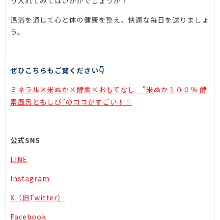
り入れてみてはいかがでしょうか？
温浴を通じて心と体の健康を整え、快適な毎日を送りましょ
う。
ぜひこちらもご覧ください👇
ミネラル×米ぬか×酵素×おもてなし ”米ぬか１００％ 酵
素風呂ともしび”のココがすごい！！
公式SNS
LINE
Instagram
X（旧Twitter）
Facebook