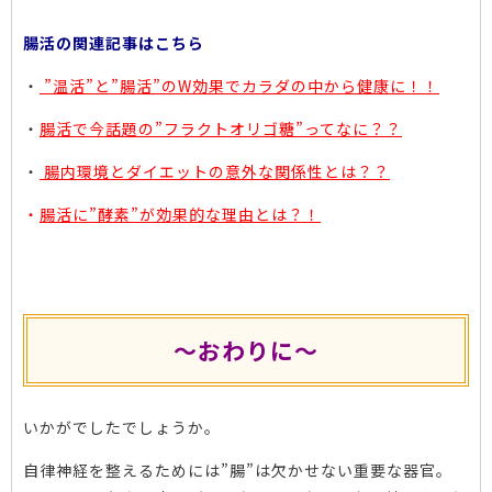
腸活の関連記事はこちら
・
”温活”と”腸活”のW効果でカラダの中から健康に！！
・
腸活で今話題の”フラクトオリゴ糖”ってなに？？
・
腸内環境とダイエットの意外な関係性とは？？
・
腸活に”酵素”が効果的な理由とは？！
～おわりに～
いかがでしたでしょうか。
自律神経を整えるためには”腸”は欠かせない重要な器官。