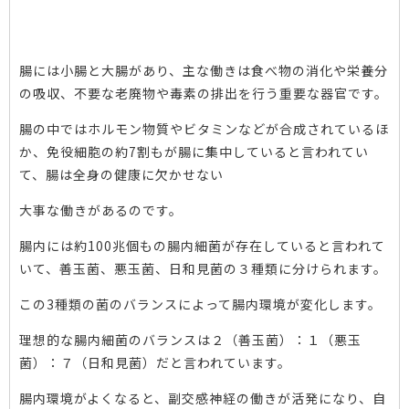
腸には小腸と大腸があり、主な働きは食べ物の消化や栄養分
の吸収、不要な老廃物や毒素の排出を行う重要な器官です。
腸の中ではホルモン物質やビタミンなどが合成されているほ
か、免役細胞の約7割もが腸に集中していると言われてい
て、腸は全身の健康に欠かせない
大事な働きがあるのです。
腸内には約100兆個もの腸内細菌が存在していると言われて
いて、善玉菌、悪玉菌、日和見菌の３種類に分けられます。
この3種類の菌のバランスによって腸内環境が変化します。
理想的な腸内細菌のバランスは２（善玉菌）：１（悪玉
菌）：７（日和見菌）だと言われています。
腸内環境がよくなると、副交感神経の働きが活発になり、自