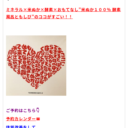
ミネラル×米ぬか×酵素×おもてなし”米ぬか１００％ 酵素
風呂ともしび”のココがすごい！！
ご予約はこちら👇
予約カレンダー
📅
体質改善をして