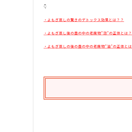
👇
・よもぎ蒸しの驚きのデトックス効果とは？？
・よもぎ蒸し後の壺の中の老廃物”泡”の正体とは
・よもぎ蒸しの後の壺の中の老廃物”油”の正体と