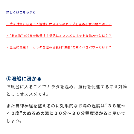
詳しくはこちらから
・冷え対策に必見！！温活にオススメのカラダを温める食べ物とは？？
・”飲み物”で冷えを改善！！温活にオススメのホットな飲み物とは？？
・温活に最適！！カラダを温める食材”生姜”の驚くべきパワーとは？？
③湯船に浸かる
お風呂に入ることでカラダを温め、血行を促進する冷え対策
としてオススメです。
また自律神経を整えるのに効果的なお湯の温度は
”３８度～
４０度”のぬるめの湯に２０分〜３０分程度浸かる
と良いで
しょう。