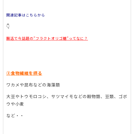
関連記事はこちらから
👇
腸活で今話題の”フラクトオリゴ糖”ってなに？
②食物繊維を摂る
ワカメや昆布などの海藻類
大豆やトウモロコシ、サツマイモなどの穀物類、豆類、ゴボ
ウや小麦
など・・