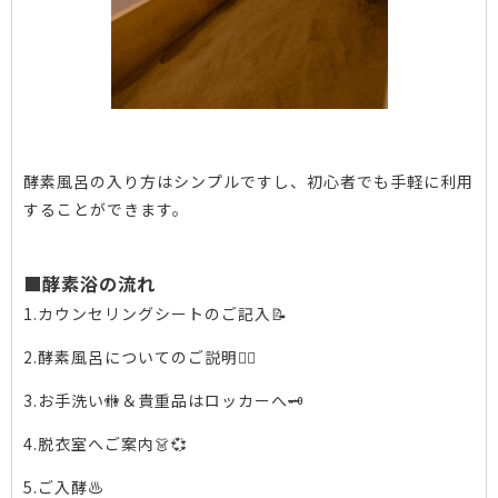
酵素風呂の入り方はシンプルですし、初心者でも手軽に利用
することができます。
■酵素浴の流れ
1.カウンセリングシートのご記入📝
2.酵素風呂についてのご説明💁‍♀️
3.お手洗い🚻＆貴重品はロッカーへ🗝
4.脱衣室へご案内👗💞
5.ご入酵♨️