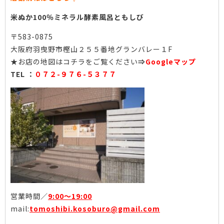
米ぬか100％ミネラル酵素風呂ともしび
〒583-0875
大阪府羽曳野市樫山２５５番地グランバレー１F
★お店の地図はコチラをご覧ください
⇒
Googleマップ
TEL ：
０７２-９７６-５３７７
営業時間／
9:00〜19:00
mail:
tomoshibi.kosoburo@gmail.com