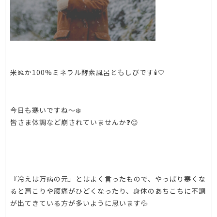
米ぬか100%ミネラル酵素風呂ともしびです🕯🤍
今日も寒いですね〜❄️️
皆さま体調など崩されていませんか❓😊
『冷えは万病の元』とはよく言ったもので、やっぱり寒くな
ると肩こりや腰痛がひどくなったり、身体のあちこちに不調
が出てきている方が多いように思います💦