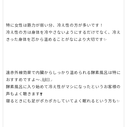
特に女性は筋力が弱い分、
冷え性
の方が多いです！
冷え性の方は身体を冷やさないようにするだけでなく、冷え
きった身体を芯から温めることがなにより大切です✨
遠赤外線効果
で内臓からしっかり温められる酵素風呂は特に
おすすめですよ〜⸜🙌🏻⸝‍
酵素風呂に入り始めて冷え性がマシになったというお客様の
声もよく聴きます❣️
寝るときにも足がポカポカしていてよく眠れるという方も✨