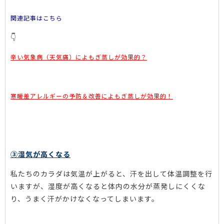
関連記事は
こちら
👇
辛い気象病（天気痛）によもぎ蒸しが効果的？
寒暖差アレルギーの予防＆改善によもぎ蒸しが効果的！
③湿気が高くなる
私たちのカラダは気温が上がると、汗を出して体温調整を行
いますが、湿度が高くなると体内の水分が蒸発しにくくな
り、うまく汗がかけなくなってしまいます。