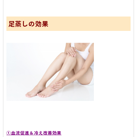
足蒸しの効果
①血流促進＆冷え改善効果