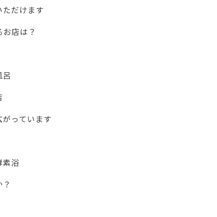
いただけます
るお店は？
！
風呂
店
広がっています
酵素浴
か？