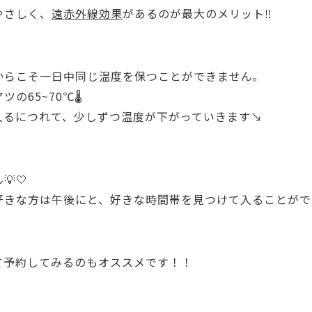
やさしく、
遠赤外線効果
があるのが最大のメリット‼️
からこそ一日中同じ温度を保つことができません｡
65~70℃🌡
入るにつれて、少しずつ温度が下がっていきます↘
🤍
きな方は午後にと、好きな時間帯を見つけて入ることができ
て予約してみるのもオススメです！！