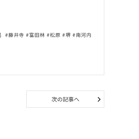
#藤井寺 #富田林 #松原 #堺 #南河内
次の記事へ